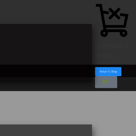
No products in
the cart.
Return To Shop
0
₸