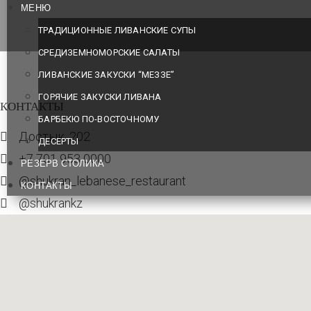
МЕНЮ
ТРАДИЦИОННЫЕ ЛИВАНСКИЕ СУПЫ
СРЕДИЗЕМНОМОРСКИЕ САЛАТЫ
ЛИВАНСКИЕ ЗАКУСКИ “МЕЗЗЕ”
ГОРЯЧИЕ ЗАКУСКИ ЛИВАНА
КОНТАКТЫ
БАРБЕКЮ ПО-ВОСТОЧНОМУ
Достык, 202
ДЕСЕРТЫ
+7 701 953 0000
РЕЗЕРВ СТОЛИКА
@shukran_lebanese_restaurant
КОНТАКТЫ
@shukrankz