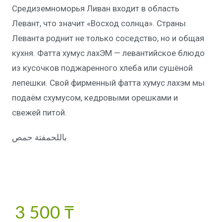
Средиземноморья Ливан входит в область
Левант, что значит «Восход солнца». Страны
Леванта роднит не только соседство, но и общая
кухня. Фатта хумус лахЭМ — левантийское блюдо
из кусочков поджаренного хлеба или сушёной
лепешки. Свой фирменный фатта хумус лахэм мы
подаём схумусом, кедровыми орешками и
свежей питой.
باللحمفتة حمص
3 500
₸