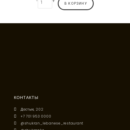
-
+
В КОРЗИНУ
КОНТАКТЫ
Достык, 202
+7 701 953 0000
@shukran_lebanese_restaurant