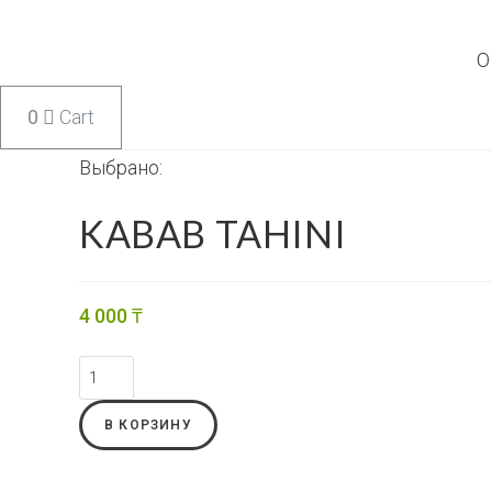
Перейти
к
О
содержимому
Cart
Выбрано:
KABAB TAHINI
4 000
₸
Количество
товара
KABAB
В КОРЗИНУ
TAHINI